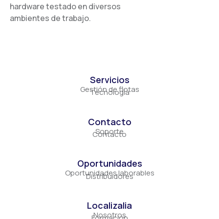
hardware testado en diversos
ambientes de trabajo.
Servicios
Gestión de flotas
Tecnología
Contacto
Soporte
Contacto
Oportunidades
Oportunidades laborables
Distribuidores
Localizalia
Nosotros
Formación