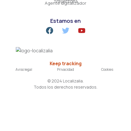
Trayectoria
Agente digitalizador
Estamos en
Keep tracking
Aviso legal
Privacidad
Cookies
©
2024
Localizalia.
Todos los derechos reservados.