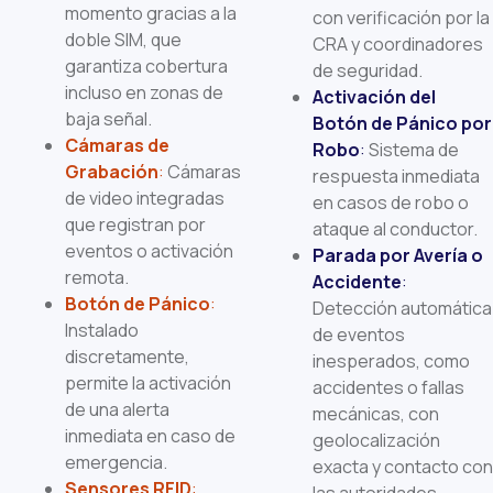
momento gracias a la
con verificación por la
doble SIM, que
CRA y coordinadores
garantiza cobertura
de seguridad.
incluso en zonas de
Activación del
baja señal.
Botón de Pánico por
Cámaras de
Robo
:
Sistema de
Grabación
:
Cámaras
respuesta inmediata
de video integradas
en casos de robo o
que registran por
ataque al conductor.
eventos o activación
Parada por Avería o
remota.
Accidente
:
Botón de Pánico
:
Detección automática
Instalado
de eventos
discretamente,
inesperados, como
permite la activación
accidentes o fallas
de una alerta
mecánicas, con
inmediata en caso de
geolocalización
emergencia.
exacta y contacto con
Sensores RFID
: