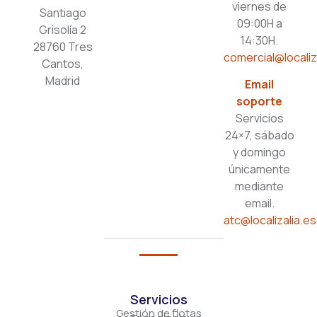
viernes de
Santiago
09:00H a
Grisolía 2
14:30H.
28760 Tres
comercial@localiz
Cantos,
Madrid
Email
soporte
Servicios
24×7, sábado
y domingo
únicamente
mediante
email.
atc@localizalia.es
Servicios
Gestión de flotas