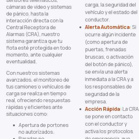
sensores telemáticos,
carga, la seguridad del
cámaras de video y sistemas
vehículo y el estado del
de pánico, hasta la
conductor.
interacción directa con la
Alerta Automática
:
Si
Central Receptora de
Alarmas (CRA), nuestro
ocurre algún incidente
sistema garantiza que tu
(como apertura de
flota esté protegida en todo
puertas, frenadas
momento, ante cualquier
bruscas, o activación
eventualidad.
del botón de pánico),
se envía una alerta
Con nuestros sistemas
inmediata a la CRA y a
avanzados, el monitoreo de
tus camiones o vehículos de
los responsables de
carga se realiza en tiempo
seguridad de la
real, ofreciendo respuestas
empresa.
rápidas y eficientes ante
Acción Rápida
:
La CRA
situaciones como:
se pone en contacto
con el conductor y
Apertura de portones
activa los protocolos
no autorizados.
Paradas no
de emergencia, que