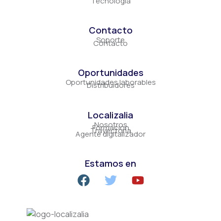
Tecnología
Contacto
Soporte
Contacto
Oportunidades
Oportunidades laborables
Distribuidores
Localizalia
Nosotros
Formación
Trayectoria
Agente digitalizador
Estamos en