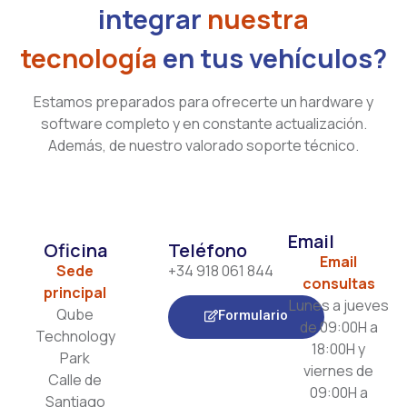
integrar
nuestra
tecnología
en tus vehículos?
Estamos preparados para ofrecerte un hardware y
software completo y en constante actualización.
Además, de nuestro valorado soporte técnico.
Email
Oficina
Teléfono
Email
Sede
+34 918 061 844
consultas
principal
Lunes a jueves
Qube
Formulario
de 09:00H a
Technology
18:00H y
Park
viernes de
Calle de
09:00H a
Santiago