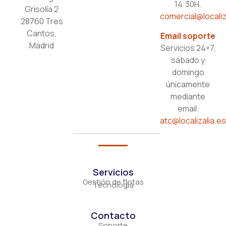
14:30H.
Grisolía 2
comercial@localiz
28760 Tres
Cantos,
Email soporte
Madrid
Servicios 24×7,
sábado y
domingo
únicamente
mediante
email.
atc@localizalia.e
Servicios
Gestión de flotas
Tecnología
Contacto
Soporte