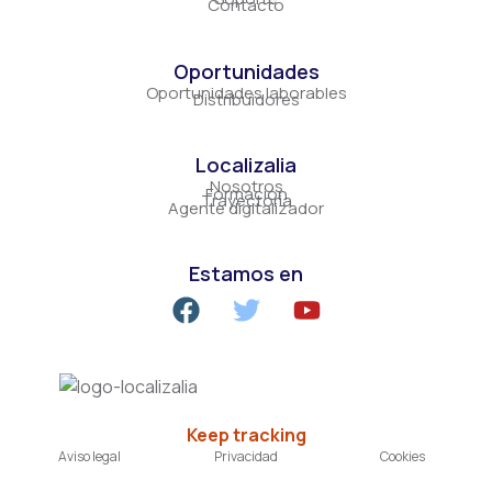
Contacto
Oportunidades
Oportunidades laborables
Distribuidores
Localizalia
Nosotros
Formación
Trayectoria
Agente digitalizador
Estamos en
Keep tracking
Aviso legal
Privacidad
Cookies