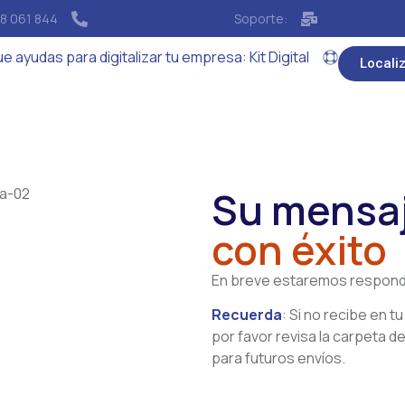
18 061 844
Soporte:
 ayudas para digitalizar tu empresa: Kit Digital
Locali
Su mensa
con éxito
En breve estaremos respond
Recuerda
: Si no recibe en t
por favor revisa la carpeta d
para futuros envíos.