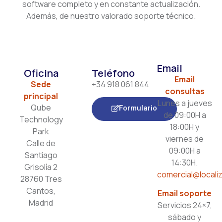
software completo y en constante actualización.
Además, de nuestro valorado soporte técnico.
Email
Oficina
Teléfono
Email
Sede
+34 918 061 844
consultas
principal
Lunes a jueves
Qube
Formulario
de 09:00H a
Technology
18:00H y
Park
viernes de
Calle de
09:00H a
Santiago
14:30H.
Grisolía 2
comercial@localiz
28760 Tres
Cantos,
Email soporte
Madrid
Servicios 24×7,
sábado y