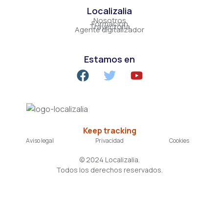
Localizalia
Nosotros
Formación
Trayectoria
Agente digitalizador
Estamos en
Keep tracking
Aviso legal
Privacidad
Cookies
©
2024
Localizalia.
Todos los derechos reservados.