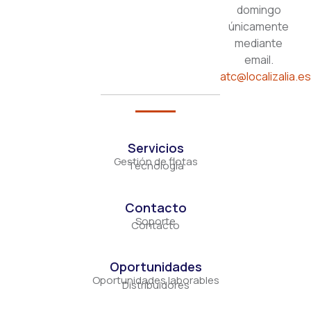
domingo
únicamente
mediante
email.
atc@localizalia.e
Servicios
Gestión de flotas
Tecnología
Contacto
Soporte
Contacto
Oportunidades
Oportunidades laborables
Distribuidores