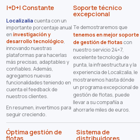
I+D+I Constante
Soporte técnico
excepcional
Localizalia
cuenta con un
Te demostraremos que
importante porcentaje anual
en
investigación y
tenemos en mejor
soporte
desarrollo tecnológico
,
de gestión de flotas
con
innovando nuestras
nuestro servicio 24×7,
plataformas para hacerlas
excelente tecnología de
más precisas, adaptables y
punta, la infraestructura y la
confiables. Además,
experiencia de Localizalia, le
agregamos nuevas
mostraremos hasta dónde
funcionalidades teniendo en
un programa excepcional de
cuenta el feedback de
gestión de flotas, puede
nuestros clientes.
llevar a su compañía a
En resumen, invertimos para
ahorrarle miles de euros.
seguir creciendo.
Óptima gestión de
Sistema de
flotas
distribuidores